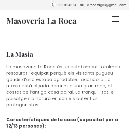
655.98.35.84
larocasagas@gmail.com
Masoveria
La Roca
La Masia
La masoveria La Roca és un establiment totalment
restaurat i equipat perquè els visitants pugueu
gaudir d’una estada agradable i acollidora. La
masia està alçada damunt d’una gran roca, al
costat de l’antiga casa pairal. La tranquil·litat, el
paisatge i la natura en són els autèntics
protagonistes.
Característiques de la casa (capacitat per a
12/13 persones):